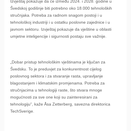
Izvještaj pokazuje da će između 2024. i 2028. godine u
Švedskoj godišnje biti potrebno oko 18.000 tehnoloških
stručnjaka. Potreba za radnom snagom postoji i u
tehnološkoj industriji i u ostatku poslovne zajednice i u
javnom sektoru. Izvještaj pokazuje da vještine u oblasti
umjetne inteligencije i sigurnosti postaju sve važnije.
„Dobar pristup tehnološkim vještinama je ključan za
Švedsku. To je preduvjet za konkurentnost cijelog
poslovnog sektora i za stvaranje rasta, upravljanje
blagostanjem i klimatskim promjenama. Potreba za
stručnjacima u tehnologiji raste, što stvara mnoge
mogućnosti za sve one koji su zainteresirani za
tehnologiju“, kaže Åsa Zetterberg, savezna direktorica
TechSverige.