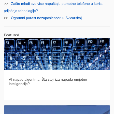
>>
Zašto mladi sve vise napuštaju pametne telefone u korist
prijašnje tehnologije?
>>
Ogromni porast nezaposlenosti u Švicarskoj
Featured
AI napad algoritma: Šta stoji iza napada umjetne
inteligencije?