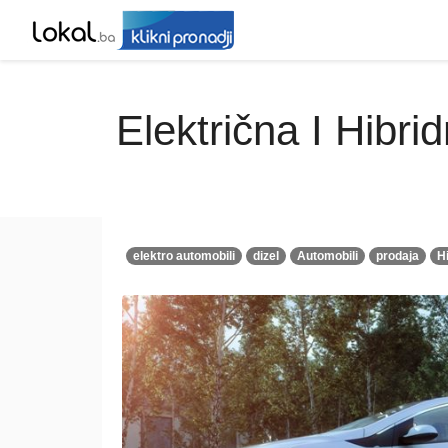
Električna I Hibr
elektro automobili
dizel
Automobili
prodaja
H