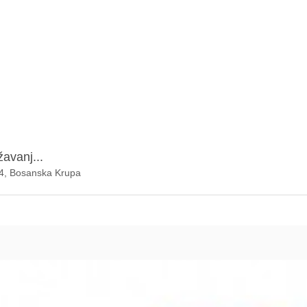
žavanj...
44, Bosanska Krupa