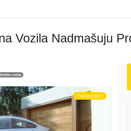
idna Vozila Nadmašuju P
ibridna vozila
Poslovne vijesti