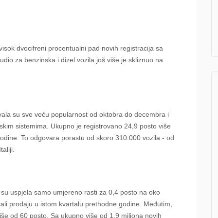
visok dvocifreni procentualni pad novih registracija sa
o za benzinska i dizel vozila još više je skliznuo na
živala su sve veću popularnost od oktobra do decembra i
nskim sistemima. Ukupno je registrovano 24,9 posto više
godine. To odgovara porastu od skoro 310.000 vozila - od
aliji.
a su uspjela samo umjereno rasti za 0,4 posto na oko
ećali prodaju u istom kvartalu prethodne godine. Međutim,
iše od 60 posto. Sa ukupno više od 1,9 miliona novih