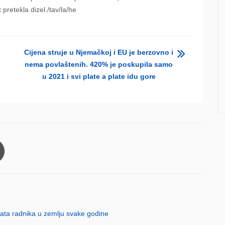
 pretekla dizel./tav/la/he
Cijena struje u Njemačkoj i EU je berzovno i
nema povlaštenih. 420% je poskupila samo
u 2021 i svi plate a plate idu gore
nata radnika u zemlju svake godine