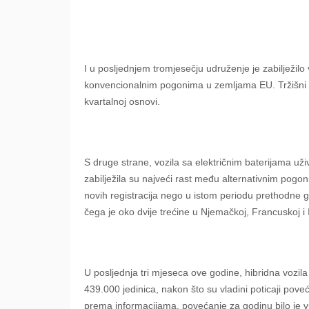
I u posljednjem tromjesečju udruženje je zabilježilo 
konvencionalnim pogonima u zemljama EU. Tržišni udi
kvartalnoj osnovi.
S druge strane, vozila sa električnim baterijama u
zabilježila su najveći rast među alternativnim pogo
novih registracija nego u istom periodu prethodne 
čega je oko dvije trećine u Njemačkoj, Francuskoj i It
U posljednja tri mjeseca ove godine, hibridna vozil
439.000 jedinica, nakon što su vladini poticaji pov
prema informacijama, povećanje za godinu bilo je v