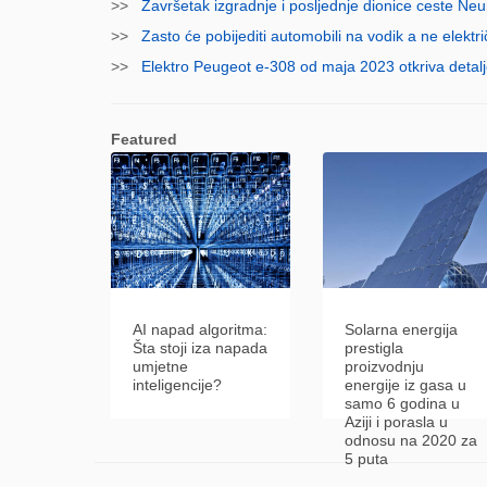
>>
Završetak izgradnje i posljednje dionice ceste Ne
>>
Zasto će pobijediti automobili na vodik a ne elektri
>>
Elektro Peugeot e-308 od maja 2023 otkriva detalj
Featured
AI napad algoritma:
Solarna energija
Šta stoji iza napada
prestigla
umjetne
proizvodnju
inteligencije?
energije iz gasa u
samo 6 godina u
Aziji i porasla u
odnosu na 2020 za
5 puta