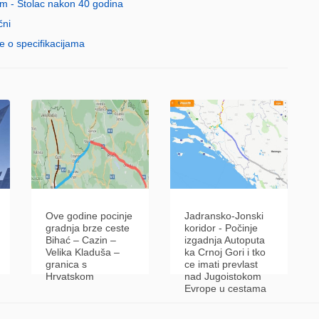
um - Stolac nakon 40 godina
čni
e o specifikacijama
Ove godine pocinje
Jadransko-Jonski
gradnja brze ceste
koridor - Počinje
Bihać – Cazin –
izgadnja Autoputa
Velika Kladuša –
ka Crnoj Gori i tko
granica s
ce imati prevlast
Hrvatskom
nad Jugoistokom
Evrope u cestama