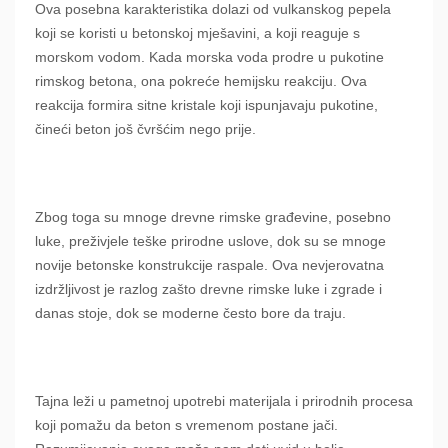
Ova posebna karakteristika dolazi od vulkanskog pepela
koji se koristi u betonskoj mješavini, a koji reaguje s
morskom vodom. Kada morska voda prodre u pukotine
rimskog betona, ona pokreće hemijsku reakciju. Ova
reakcija formira sitne kristale koji ispunjavaju pukotine,
čineći beton još čvršćim nego prije.
Zbog toga su mnoge drevne rimske građevine, posebno
luke, preživjele teške prirodne uslove, dok su se mnoge
novije betonske konstrukcije raspale. Ova nevjerovatna
izdržljivost je razlog zašto drevne rimske luke i zgrade i
danas stoje, dok se moderne često bore da traju.
Tajna leži u pametnoj upotrebi materijala i prirodnih procesa
koji pomažu da beton s vremenom postane jači.