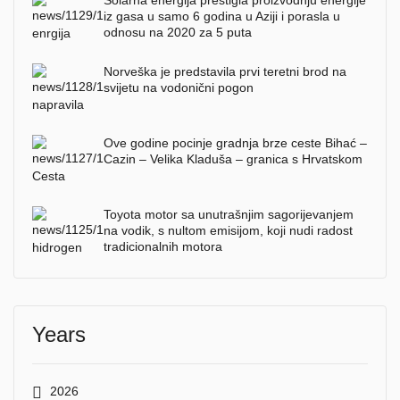
Solarna energija prestigla proizvodnju energije
iz gasa u samo 6 godina u Aziji i porasla u
odnosu na 2020 za 5 puta
Norveška je predstavila prvi teretni brod na
svijetu na vodonični pogon
Ove godine pocinje gradnja brze ceste Bihać –
Cazin – Velika Kladuša – granica s Hrvatskom
Toyota motor sa unutrašnjim sagorijevanjem
na vodik, s nultom emisijom, koji nudi radost
tradicionalnih motora
Years
2026