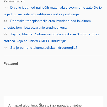
Zanimljivosti
>>
Drvo je jedan od najrjeđih materijala u svemiru ne zato što je
vrijedno, već zato što zahtijeva život za postojanje.
>>
Robotska transplantacija srca izvedena pod lokalnom
anestezijom i bez otvaranje grudnog kosa
>>
Toyota, Mazda i Subaru se odriču vodika — 3 motora iz '22.
stoljeća' koja će uništiti CIJELU industriju!
>>
Šta je pumpno-akumulacijska hidroenergija?
Featured
AI napad algoritma: Šta stoji iza napada umjetne