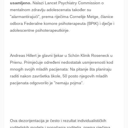
usamljeno.
Nalazi Lancet Psychiatry Commission o
mentalnom zdravlju adolescenata također su
"alarmantirajući", prema riječima Cornelije Metge, članice
odbora Federalne komore psihoterapeuta (BPtK) i dječje i
adolescentne psihoterapeutkinje.
Andreas Hillert je glavni ljekar u Schön Klinik Roseneck u
Prienu. Primjećuje određeni nedostatak usmjerenosti kod
mnogih svojih mladih pacijenata: Na pitanje šta planiraju
raditi nakon završetka škole, 50 posto njegovih mladih
pacijenata odgovorilo je "nemaju pojma".
Ova dezorijentacija je često i rezultat individualističkih
roditeljskih modela i ponašanja roditelja, prema riječima