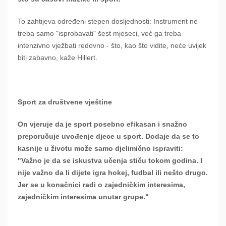
To zahtijeva određeni stepen dosljednosti: Instrument ne
treba samo "isprobavati" šest mjeseci, već ga treba
intenzivno vježbati redovno - što, kao što vidite, neće uvijek
biti zabavno, kaže Hillert.
Sport za društvene vještine
On vjeruje da je sport posebno efikasan i snažno
preporučuje uvođenje djece u sport. Dodaje da se to
kasnije u životu može samo djelimično ispraviti:
"Važno je da se iskustva učenja stiču tokom godina. I
nije važno da li dijete igra hokej, fudbal ili nešto drugo.
Jer se u konačnici radi o zajedničkim interesima,
zajedničkim interesima unutar grupe."