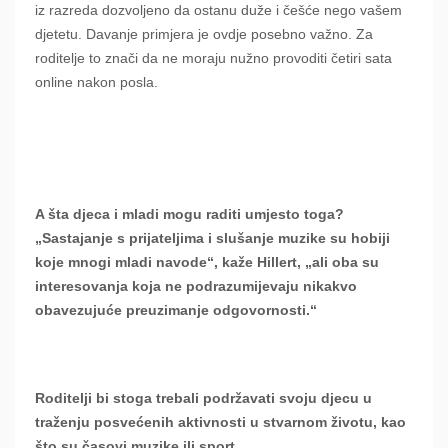
iz razreda dozvoljeno da ostanu duže i češće nego vašem
djetetu. Davanje primjera je ovdje posebno važno. Za
roditelje to znači da ne moraju nužno provoditi četiri sata
online nakon posla.
A šta djeca i mladi mogu raditi umjesto toga?
„Sastajanje s prijateljima i slušanje muzike su hobiji
koje mnogi mladi navode“, kaže Hillert, „ali oba su
interesovanja koja ne podrazumijevaju nikakvo
obavezujuće preuzimanje odgovornosti.“
Roditelji bi stoga trebali podržavati svoju djecu u
traženju posvećenih aktivnosti u stvarnom životu, kao
što su časovi muzike ili sport.