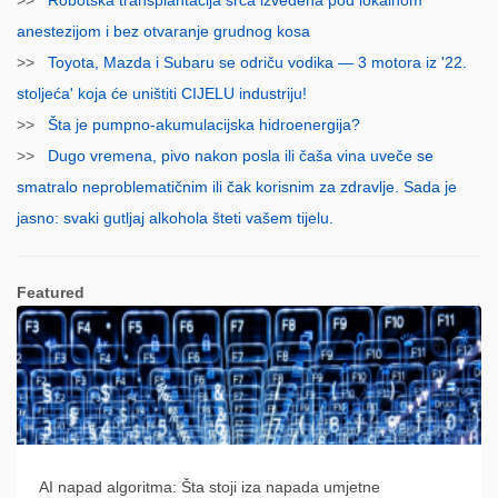
anestezijom i bez otvaranje grudnog kosa
>>
Toyota, Mazda i Subaru se odriču vodika — 3 motora iz '22.
stoljeća' koja će uništiti CIJELU industriju!
>>
Šta je pumpno-akumulacijska hidroenergija?
>>
Dugo vremena, pivo nakon posla ili čaša vina uveče se
smatralo neproblematičnim ili čak korisnim za zdravlje. Sada je
jasno: svaki gutljaj alkohola šteti vašem tijelu.
Featured
AI napad algoritma: Šta stoji iza napada umjetne