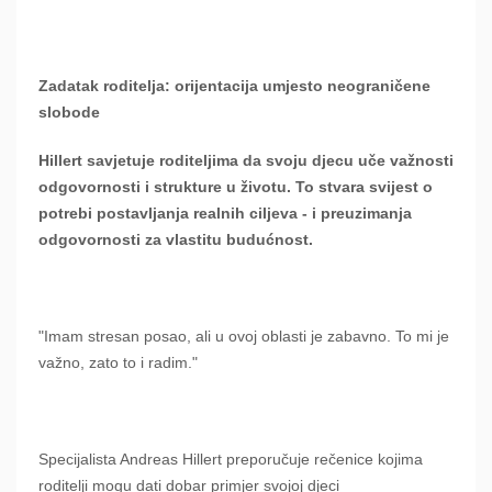
Zadatak roditelja: orijentacija umjesto neograničene
slobode
Hillert savjetuje roditeljima da svoju djecu uče važnosti
odgovornosti i strukture u životu. To stvara svijest o
potrebi postavljanja realnih ciljeva - i preuzimanja
odgovornosti za vlastitu budućnost.
"Imam stresan posao, ali u ovoj oblasti je zabavno. To mi je
važno, zato to i radim."
Specijalista Andreas Hillert preporučuje rečenice kojima
roditelji mogu dati dobar primjer svojoj djeci