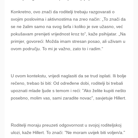
Konkretno, ovo znači da roditelji trebaju razgovarati o
svojim poslovima i aktivnostima na zreo način: „To znači da
se ne žalim samo na svog šefa i koliko je sve užasno, već
pokušavam prenijeti vrijednost kroz to“, kaže psihijatar. „Na
primjer, govoreći: Možda imam stresan posao, ali uživam u
ovom području. To mi je važno, zato to i radim.“
U ovom kontekstu, vrijedi naglasiti da se trud isplati. Ili bolje
rečeno, trebao bi biti: Od određene dobi, roditelji bi trebali
upoznati mlade ljude s temom i reći: "Ako želite kupiti nešto
posebno, molim vas, sami zaradite novac", savjetuje Hillert.
Roditelji moraju preuzeti odgovornost u svojoj roditeljskoj
ulozi, kaže Hillert. To znači: "Ne moram uvijek biti voljen/a."