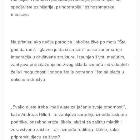
specijaliste psihijatrije, psihoterapije i psihosomatske
medicine.
Na primjer, ako nečija porodica i okolina žive po motu "Šta
god da radiš - glavno je da si srećan", ali se zanemaruje
integracija u društvene strukture. Ispunjen život, međutim,
zahtijeva pronalaženje održivog sklada između individualnih
želja i mogućnosti i onoga što je potrebno i što se plaća u
dotičnom društvu.
„Svako dijete treba imati alate za jačanje svoje otpornosti“,
kaže Andreas Hillert. To zahtijeva saradnju između sistema
podrške, posebno vrtića, škola, službi za zaštitu mladih i
zdravstvene zaštite – ali i između roditelja. Dakle, kako
pripremiti djecu za život?