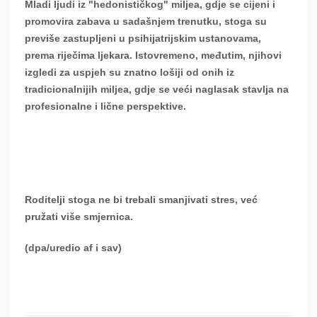
Mladi ljudi iz "hedonističkog" miljea, gdje se cijeni i
promovira zabava u sadašnjem trenutku, stoga su
previše zastupljeni u psihijatrijskim ustanovama,
prema riječima ljekara. Istovremeno, međutim, njihovi
izgledi za uspjeh su znatno lošiji od onih iz
tradicionalnijih miljea, gdje se veći naglasak stavlja na
profesionalne i lične perspektive.
Roditelji stoga ne bi trebali smanjivati ​​stres, već
pružati više smjernica.
(dpa/uredio af i sav)