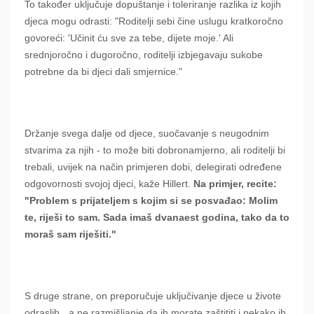
To također uključuje dopuštanje i toleriranje razlika iz kojih
djeca mogu odrasti: "Roditelji sebi čine uslugu kratkoročno
govoreći: 'Učinit ću sve za tebe, dijete moje.' Ali
srednjoročno i dugoročno, roditelji izbjegavaju sukobe
potrebne da bi djeci dali smjernice."
Držanje svega dalje od djece, suočavanje s neugodnim
stvarima za njih - to može biti dobronamjerno, ali roditelji bi
trebali, uvijek na način primjeren dobi, delegirati određene
odgovornosti svojoj djeci, kaže Hillert.
Na primjer, recite:
"Problem s prijateljem s kojim si se posvađao: Molim
te, riješi to sam. Sada imaš dvanaest godina, tako da to
moraš sam riješiti."
S druge strane, on preporučuje uključivanje djece u živote
odraslih, „a ne razmišljanje da ih morate zaštititi i nekako ih