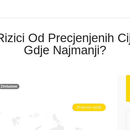
izici Od Precjenjenih C
Gdje Najmanji?
Zimbabwe
Poslovne vijesti