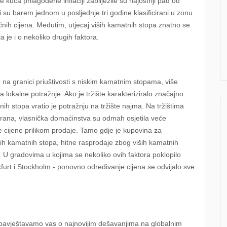
 kuća prilagođene inflaciji zabilježile su najoštriji pad od
i su barem jednom u posljednje tri godine klasificirani u zonu
ječnih cijena. Međutim, utjecaj viših kamatnih stopa znatno se
 je i o nekoliko drugih faktora.
 na granici priuštivosti s niskim kamatnim stopama, više
okalne potražnje. Ako je tržište karakteriziralo značajno
nih stopa vratio je potražnju na tržište najma. Na tržištima
sirana, vlasnička domaćinstva su odmah osjetila veće
niže cijene prilikom prodaje. Tamo gdje je kupovina za
kih kamatnih stopa, hitne rasprodaje zbog viših kamatnih
ju. U gradovima u kojima se nekoliko ovih faktora poklopilo
kfurt i Stockholm - ponovno određivanje cijena se odvijalo sve
bavještavamo vas o najnovijim dešavanjima na globalnim