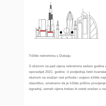
Tržište nekretnina u Dubaiju
S obzirom na pad cijena nekretnina sedam godina za
oporavljati 2021. godine. U posljednja četiri kvarta
obzirom na snažan rast prihoda i usijano tržište na
vlasništvu, smatramo da je tržište prilično procijenj
izgradnji, zamah cijena trebao bi ostati snažan u n