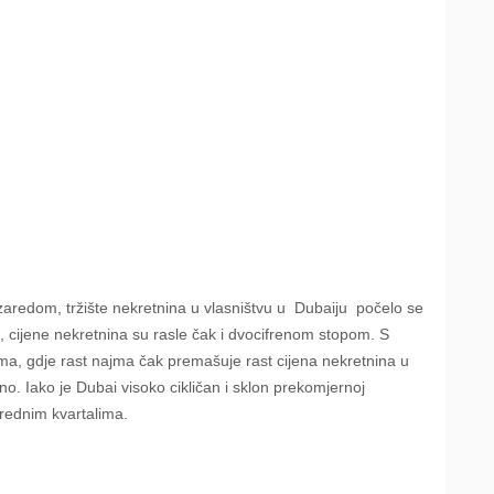
redom, tržište nekretnina u vlasništvu u
Dubaiju
počelo se
la, cijene nekretnina su rasle čak i dvocifrenom stopom. S
jma, gdje rast najma čak premašuje rast cijena nekretnina u
eno. Iako je Dubai visoko cikličan i sklon prekomjernoj
arednim kvartalima.