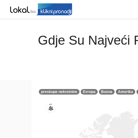
Gdje Su Najveći R
preskupe nekretnine
Evropa
Bosna
Amerika