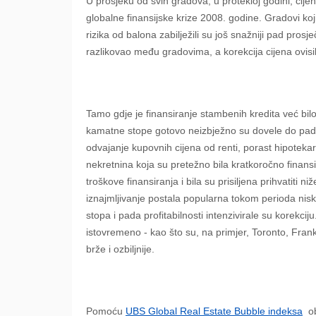
U prosjeku od svih gradova, u protekloj godini, cijene
globalne finansijske krize 2008. godine. Gradovi koj
rizika od balona zabilježili su još snažniji pad pros
razlikovao među gradovima, a korekcija cijena ovisila
Tamo gdje je finansiranje stambenih kredita već bilo
kamatne stope gotovo neizbježno su dovele do pada l
odvajanje kupovnih cijena od renti, porast hipotekar
nekretnina koja su pretežno bila kratkoročno finan
troškove finansiranja i bila su prisiljena prihvatiti 
iznajmljivanje postala popularna tokom perioda nis
stopa i pada profitabilnosti intenzivirale su korekci
istovremeno - kao što su, na primjer, Toronto, Fran
brže i ozbiljnije.
Pomoću
UBS Global Real Estate Bubble indeksa
o