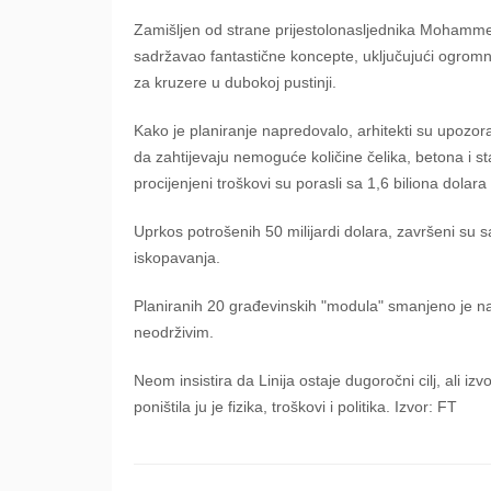
Zamišljen od strane prijestolonasljednika Mohamme
sadržavao fantastične koncepte, uključujući ogromnu 
za kruzere u dubokoj pustinji.
Kako je planiranje napredovalo, arhitekti su upozorava
da zahtijevaju nemoguće količine čelika, betona i sta
procijenjeni troškovi su porasli sa 1,6 biliona dolara
Uprkos potrošenih 50 milijardi dolara, završeni su s
iskopavanja.
Planiranih 20 građevinskih "modula" smanjeno je na o
neodrživim.
Neom insistira da Linija ostaje dugoročni cilj, ali izv
poništila ju je fizika, troškovi i politika. Izvor: FT