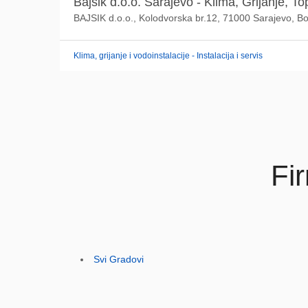
Bajsik d.o.o. Sarajevo - Klima, Grijanje, Top
BAJSIK d.o.o., Kolodvorska br.12, 71000 Sarajevo, B
Klima, grijanje i vodoinstalacije - Instalacija i servis
Fi
Svi Gradovi