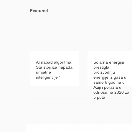
Featured
AI napad algoritma:
Solarna energija
Šta stoji iza napada
prestigla
umjetne
proizvodnju
inteligencije?
energije iz gasa u
samo 6 godina u
Aziji i porasla u
odnosu na 2020 za
5 puta