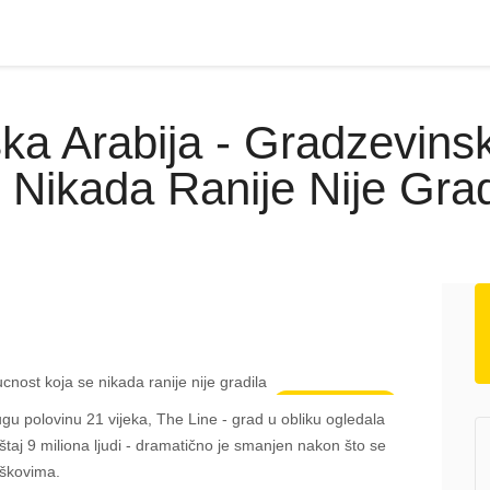
ska Arabija - Gradzevin
 Nikada Ranije Nije Grad
Poslovne vijesti
drugu polovinu 21 vijeka, The Line - grad u obliku ogledala
taj 9 miliona ljudi - dramatično je smanjen nakon što se
oškovima.