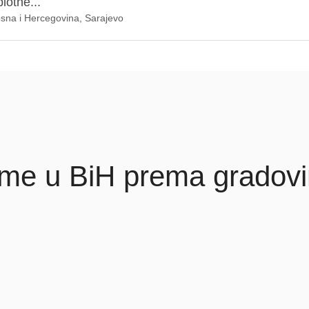
lotne...
osna i Hercegovina, Sarajevo
rme u BiH prema gradov