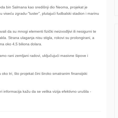
da bin Salmana kao središnji dio Neoma, projekat je
viseću zgradu-"luster", plutajući fudbalski stadion i marinu
li da su mnogi elementi fizički neizvodljivi ili nesigurni te
kla. Strana ulaganja nisu stigla, rokovi su prolongirani, a
 na oko 4,5 biliona dolara.
amo rani zemljani radovi, uključujući masivne šipove i
ko tri, što projekat čini široko smatranim finansijski
ori informacija kažu da se velika vizija efektivno urušila -