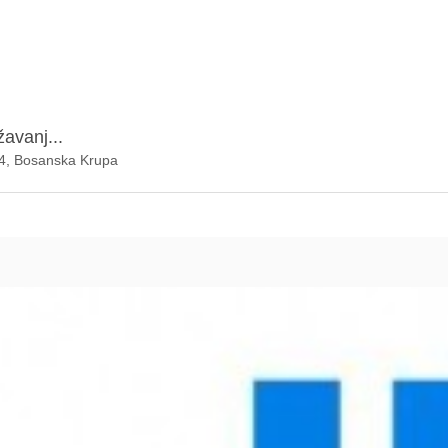
žavanj...
44, Bosanska Krupa