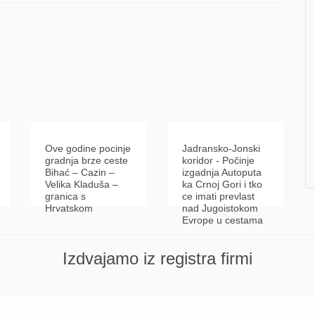
Ove godine pocinje
Jadransko-Jonski
gradnja brze ceste
koridor - Počinje
Bihać – Cazin –
izgadnja Autoputa
Velika Kladuša –
ka Crnoj Gori i tko
granica s
ce imati prevlast
Hrvatskom
nad Jugoistokom
Evrope u cestama
Izdvajamo iz registra firmi