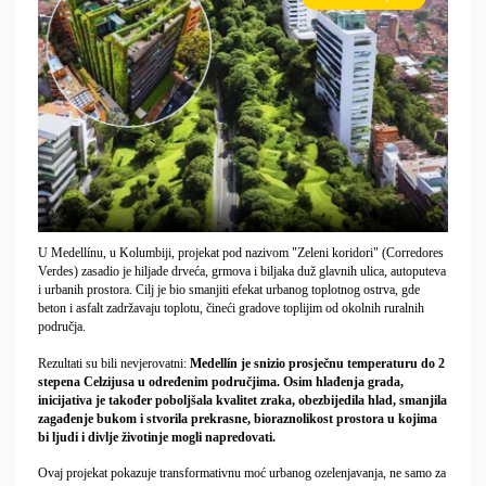
U Medellínu, u Kolumbiji, projekat pod nazivom "Zeleni koridori" (Corredores
Verdes) zasadio je hiljade drveća, grmova i biljaka duž glavnih ulica, autoputeva
i urbanih prostora. Cilj je bio smanjiti efekat urbanog toplotnog ostrva, gde
beton i asfalt zadržavaju toplotu, čineći gradove toplijim od okolnih ruralnih
područja.
Rezultati su bili nevjerovatni:
Medellín je snizio prosječnu temperaturu do 2
stepena Celzijusa u određenim područjima. Osim hlađenja grada,
inicijativa je također poboljšala kvalitet zraka, obezbijedila hlad, smanjila
zagađenje bukom i stvorila prekrasne, bioraznolikost prostora u kojima
bi ljudi i divlje životinje mogli napredovati.
Ovaj projekat pokazuje transformativnu moć urbanog ozelenjavanja, ne samo za