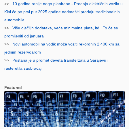
>>
10 godina ranije nego planirano - Prodaja električnih vozila u
Kini će po prvi put 2025 godine nadmašiti prodaju tradicionalnih
automobila
>>
Više dječijih dodataka, veća minimalna plata, itd.: To će se
promijeniti od januara
>>
Novi automobil na vodik može voziti rekordnih 2.400 km sa
jednim rezervoarom
>>
Puštana je u promet deveta transferzala u Sarajevu i
rasteretila saobraćaj
Featured