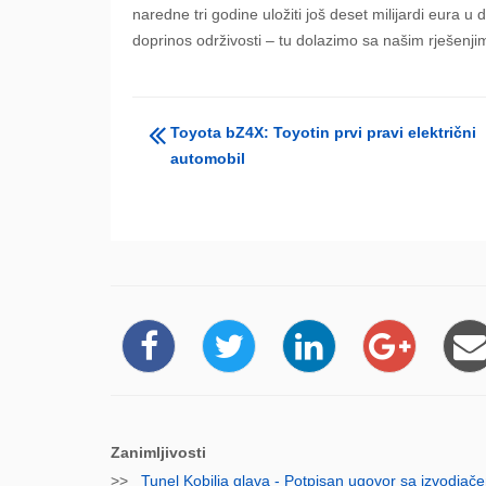
naredne tri godine uložiti još deset milijardi eura u 
doprinos održivosti – tu dolazimo sa našim rješenji
Toyota bZ4X: Toyotin prvi pravi električni
automobil
Zanimljivosti
>>
Tunel Kobilja glava - Potpisan ugovor sa izvodjač