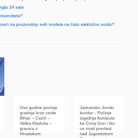
rgiju 24 sata
iverziteta?
reći na proizvodnju svih modela na čisto električno vozilo?
Ove godine pocinje
Jadransko-Jonski
gradnja brze ceste
koridor - Počinje
Bihać – Cazin –
izgadnja Autoputa
Velika Kladuša –
ka Crnoj Gori i tko
granica s
ce imati prevlast
Hrvatskom
nad Jugoistokom