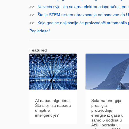
>>
Najveća svjetska solarna elektrana isporučuje ene
>>
Šta je STEM sistem obrazovanja od osnovne do Un
>>
Koje godine najkasnije će proizvođači automobila p
Pogledajte!
Featured
AI napad algoritma:
Solarna energija
Šta stoji iza napada
prestigla
umjetne
proizvodnju
inteligencije?
energije iz gasa u
samo 6 godina u
Aziji i porasla u