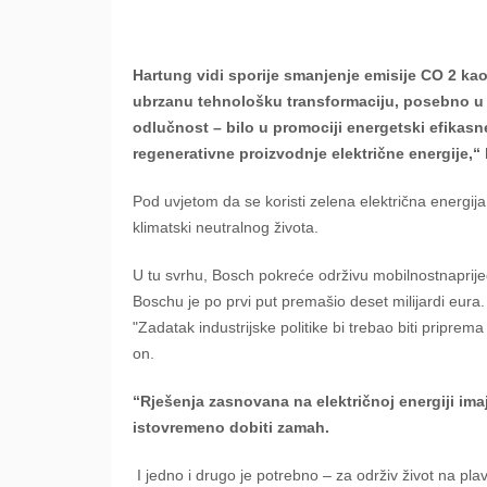
Hartung vidi sporije smanjenje emisije CO 2 kao
ubrzanu tehnološku transformaciju, posebno u Ev
odlučnost – bilo u promociji energetski efikas
regenerativne proizvodnje električne energije,“
Pod uvjetom da se koristi zelena električna energija,
klimatski neutralnog života.
U tu svrhu, Bosch pokreće održivu mobilnostnaprije
Boschu je po prvi put premašio deset milijardi eura
"Zadatak industrijske politike bi trebao biti priprem
on.
“Rješenja zasnovana na električnoj energiji ima
istovremeno dobiti zamah.
I jedno i drugo je potrebno – za održiv život na pla