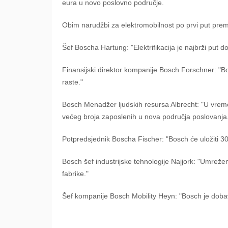
eura u novo poslovno područje.
Obim narudžbi za elektromobilnost po prvi put prema
Šef Boscha Hartung: "Elektrifikacija je najbrži put do
Finansijski direktor kompanije Bosch Forschner: "Bo
raste."
Bosch Menadžer ljudskih resursa Albrecht: "U vre
većeg broja zaposlenih u nova područja poslovanja
Potpredsjednik Boscha Fischer: "Bosch će uložiti 3
Bosch šef industrijske tehnologije Najjork: "Umrež
fabrike."
Šef kompanije Bosch Mobility Heyn: "Bosch je dobavl