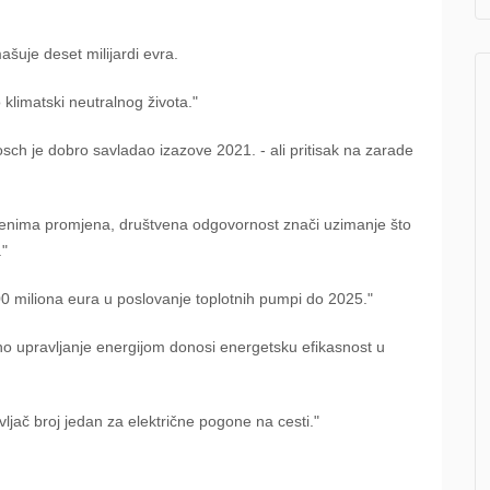
šuje deset milijardi evra.
 klimatski neutralnog života."
sch je dobro savladao izazove 2021. - ali pritisak na zarade
menima promjena, društvena odgovornost znači uzimanje što
."
00 miliona eura u poslovanje toplotnih pumpi do 2025."
eno upravljanje energijom donosi energetsku efikasnost u
jač broj jedan za električne pogone na cesti."