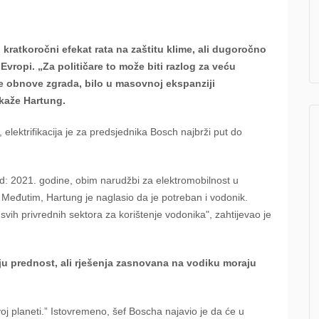
 kratkoročni efekat rata na zaštitu klime, ali dugoročno
ropi. „Za političare to može biti razlog za veću
ne obnove zgrada, bilo u masovnoj ekspanziji
 kaže Hartung.
 elektrifikacija je za predsjednika Bosch najbrži put do
d: 2021. godine, obim narudžbi za elektromobilnost u
. Međutim, Hartung je naglasio da je potreban i vodonik.
a svih privrednih sektora za korištenje vodonika", zahtijevao je
ju prednost, ali rješenja zasnovana na vodiku moraju
voj planeti.” Istovremeno, šef Boscha najavio je da će u