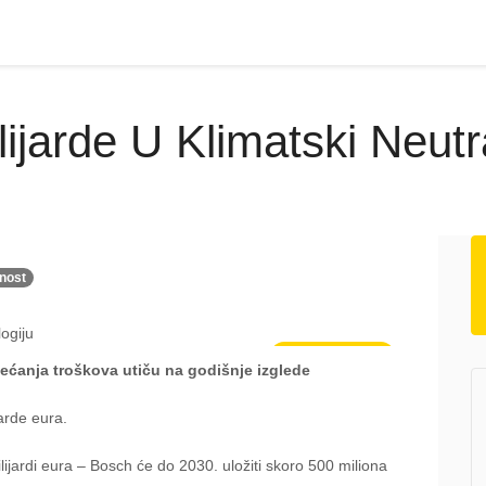
ijarde U Klimatski Neutr
nost
Poslovne vijesti
većanja troškova utiču na godišnje izglede
jarde eura.
ilijardi eura – Bosch će do 2030. uložiti skoro 500 miliona