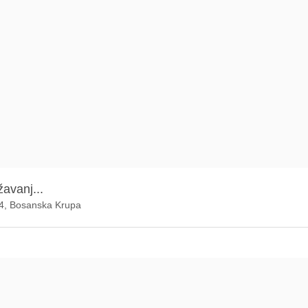
žavanj...
44, Bosanska Krupa