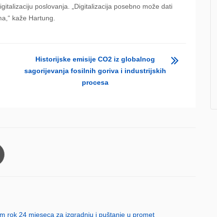
digitalizaciju poslovanja. „Digitalizacija posebno može dati
ma,“ kaže Hartung.
Historijske emisije CO2 iz globalnog
sagorijevanja fosilnih goriva i industrijskih
procesa
em rok 24 mjeseca za izgradnju i puštanje u promet