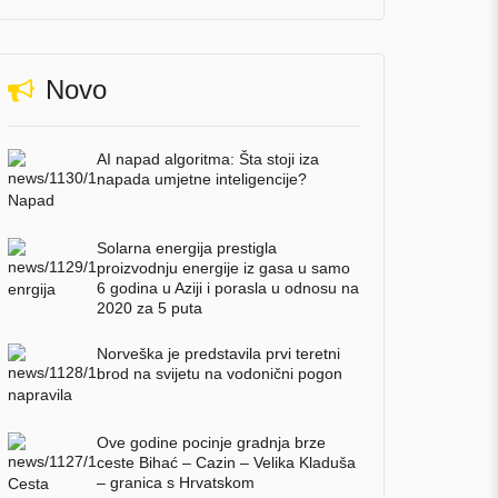
Novo
AI napad algoritma: Šta stoji iza
napada umjetne inteligencije?
Solarna energija prestigla
proizvodnju energije iz gasa u samo
6 godina u Aziji i porasla u odnosu na
2020 za 5 puta
Norveška je predstavila prvi teretni
brod na svijetu na vodonični pogon
Ove godine pocinje gradnja brze
ceste Bihać – Cazin – Velika Kladuša
– granica s Hrvatskom