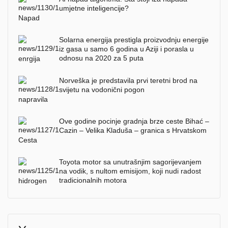
umjetne inteligencije?
Solarna energija prestigla proizvodnju energije
iz gasa u samo 6 godina u Aziji i porasla u
odnosu na 2020 za 5 puta
Norveška je predstavila prvi teretni brod na
svijetu na vodonični pogon
Ove godine pocinje gradnja brze ceste Bihać –
Cazin – Velika Kladuša – granica s Hrvatskom
Toyota motor sa unutrašnjim sagorijevanjem
na vodik, s nultom emisijom, koji nudi radost
tradicionalnih motora