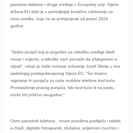
pametne telefone i druge uređaje u Evropskoj uniji. Vijeće
država EU dalo je u ponedjeljak konačno odobrenje za
novu uredbu, koja će se primjenjivati ​​od jeseni 2024.
godine.
"Jedan punjač koji je pogodan za nekoliko uređaja štedi
novac i vrijeme, a također nam pomaže da izbjegnemo e-
otpad", rekao je češki ministar industrije Jozef Sikela u ime
sadašnjeg predsjedavajućeg Vijeća EU. "Svi imamo
najmanje tri punjača za naše mobilne telefone kod kuće.
Pronalaženje pravog punjača, bilo kod kuće ili na poslu,
može biti prilično neugodno."
Osim pametnih telefona , novim pravilima podliježu i tableti,
e-čitači, digitalni fotoaparati, slušalice, prijenosni zvučnici i