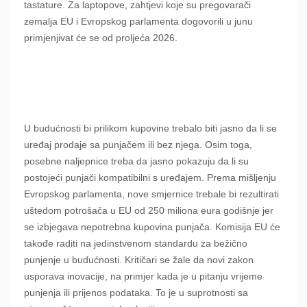
tastature. Za laptopove, zahtjevi koje su pregovarači
zemalja EU i Evropskog parlamenta dogovorili u junu
primjenjivat će se od proljeća 2026.
U budućnosti bi prilikom kupovine trebalo biti jasno da li se
uređaj prodaje sa punjačem ili bez njega. Osim toga,
posebne naljepnice treba da jasno pokazuju da li su
postojeći punjači kompatibilni s uređajem. Prema mišljenju
Evropskog parlamenta, nove smjernice trebale bi rezultirati
uštedom potrošača u EU od 250 miliona eura godišnje jer
se izbjegava nepotrebna kupovina punjača. Komisija EU će
takođe raditi na jedinstvenom standardu za bežično
punjenje u budućnosti. Kritičari se žale da novi zakon
usporava inovacije, na primjer kada je u pitanju vrijeme
punjenja ili prijenos podataka. To je u suprotnosti sa