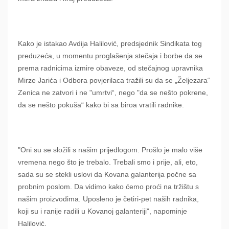
Kako je istakao Avdija Halilović, predsjednik Sindikata tog
preduzeća, u momentu proglašenja stečaja i borbe da se
prema radnicima izmire obaveze, od stečajnog upravnika
Mirze Jarića i Odbora povjerilaca tražili su da se „Željezara“
Zenica ne zatvori i ne "umrtvi“, nego "da se nešto pokrene,
da se nešto pokuša“ kako bi sa biroa vratili radnike.
"Oni su se složili s našim prijedlogom. Prošlo je malo više
vremena nego što je trebalo. Trebali smo i prije, ali, eto,
sada su se stekli uslovi da Kovana galanterija počne sa
probnim poslom. Da vidimo kako ćemo proći na tržištu s
našim proizvodima. Uposleno je četiri-pet naših radnika,
koji su i ranije radili u Kovanoj galanteriji", napominje
Halilović.