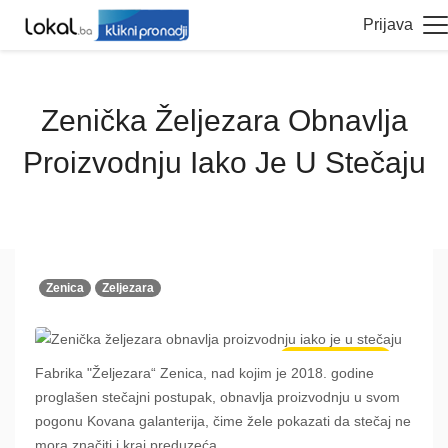
Prijava
Zenička Željezara Obnavlja
Proizvodnju Iako Je U Stečaju
Zenica
Zeljezara
Poslovne vijesti
Fabrika "Željezara“ Zenica, nad kojim je 2018. godine
proglašen stečajni postupak, obnavlja proizvodnju u svom
pogonu Kovana galanterija, čime žele pokazati da stečaj ne
mora značiti i kraj preduzeća.