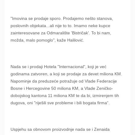
"Imovina se prodaje sporo. Prodajemo nešto stanova,
poslovnih objekata...ali nije to to. Imamo neke kupce
zainteresovane za Odmaralište 'Bistričak'. To bi nam,
možda, malo pomoglo", kaže Halilović.
Nada se i prodaji Hotela "Internacional“, koji je već
godinama zatvoren, a koji se prodaje za devet miliona KM.
Napominje da preduzeće potražuje od Vlade Federacije
Bosne i Hercegovine 50 miliona KM, a Vlade Zeničko-
dobojskog kantona 11 miliona KM te da bi, izmirenjem tih
dugova, oni "riješili sve probleme i bili bogata firma“.
Uspjehu sa obnovom proizvodnje nada se i Zenaida