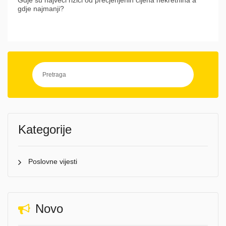
Gdje su najveći rizici od precjenjenih cijena nekretnina a
gdje najmanji?
Kategorije
Poslovne vijesti
Novo