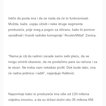
Ističe da posla ima i da se nada da će to funkcionisati.
Možda, kaže, uspiju oživiti i neke druge segmente
preduzeća, prije sveg,a pogon za ishranu, kako bi ponovo
sarađivali i hranili radnike komapnije "ArcelorMittal“ Zenica.
"Nama je cilj da radnici zarade samo sebi plaću, da se
mogu izmiriti obaveze, da ne povlačimo pare sa računa i za
te stvari. Ne treba nam nekakav profit. Dok bude tako, ova
će radna jedinica i raditi", najavljuje Halilović.
Napominje kako to preduzeće ima više od 120 miliona
vrijednu imovinu, a da su državi dužni oko 35 miliona KM.