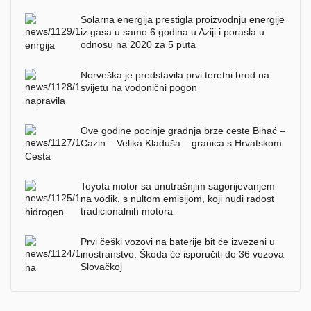
Solarna energija prestigla proizvodnju energije
iz gasa u samo 6 godina u Aziji i porasla u
odnosu na 2020 za 5 puta
Norveška je predstavila prvi teretni brod na
svijetu na vodonični pogon
Ove godine pocinje gradnja brze ceste Bihać –
Cazin – Velika Kladuša – granica s Hrvatskom
Toyota motor sa unutrašnjim sagorijevanjem
na vodik, s nultom emisijom, koji nudi radost
tradicionalnih motora
Prvi češki vozovi na baterije bit će izvezeni u
inostranstvo. Škoda će isporučiti do 36 vozova
Slovačkoj