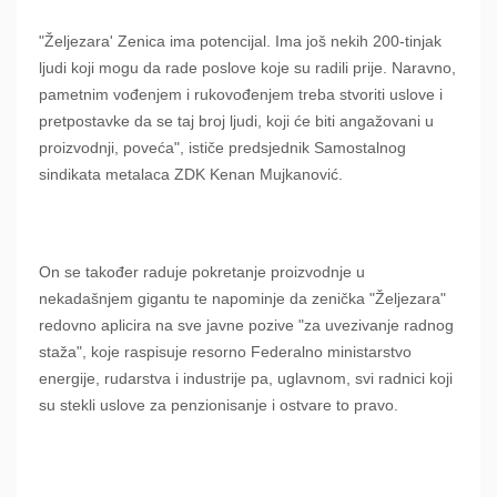
"Željezara' Zenica ima potencijal. Ima još nekih 200-tinjak
ljudi koji mogu da rade poslove koje su radili prije. Naravno,
pametnim vođenjem i rukovođenjem treba stvoriti uslove i
pretpostavke da se taj broj ljudi, koji će biti angažovani u
proizvodnji, poveća", ističe predsjednik Samostalnog
sindikata metalaca ZDK Kenan Mujkanović.
On se također raduje pokretanje proizvodnje u
nekadašnjem gigantu te napominje da zenička "Željezara"
redovno aplicira na sve javne pozive "za uvezivanje radnog
staža", koje raspisuje resorno Federalno ministarstvo
energije, rudarstva i industrije pa, uglavnom, svi radnici koji
su stekli uslove za penzionisanje i ostvare to pravo.