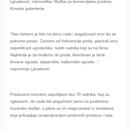
Ljevaković, rukovodilac Službe za komercijalne poslove
Kovane galanterije.
"Nas četvero je bilo na birou rada i angažovani smo da se
pokrene posao. Zavisno od frekvencije posla, planirali smo
zaposliti još uposlenika, naših radnika koji su na birou.
Najbitnije je da dođemo do posla. Asortiman je širok:
kovane ograde, stepeništa, balkonske ograde...",
napominje Ljevaković.
Preduzeće trenutno zapošljava oko 70 radnika, koji su,
uglavnom, do sada bili angažirani samo na poslovima
čuvarske službe, a plaće su im osiguravane iz sredstava
koja prikupljaju iznajmljivanjem poslovnih prostora i hala.