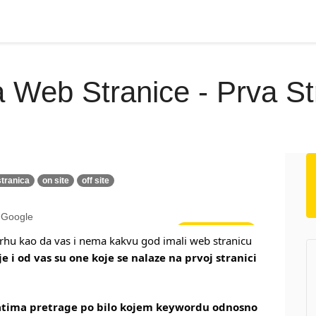
 Web Stranice - Prva S
tranica
on site
off site
Poslovne vijesti
vrhu kao da vas i nema kakvu god imali web stranicu
 i od vas su one koje se nalaze na prvoj stranici 
ltatima pretrage po bilo kojem keywordu odnosno 