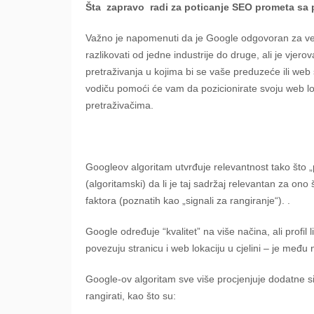
Šta
zapravo
radi za poticanje SEO prometa sa 
Važno je napomenuti da je Google odgovoran za ve
razlikovati od jedne industrije do druge, ali je vje
pretraživanja u kojima bi se vaše preduzeće ili web 
vodiču pomoći će vam da pozicionirate svoju web lok
pretraživačima.
Googleov algoritam utvrđuje relevantnost tako što „pr
(algoritamski) da li je taj sadržaj relevantan za ono š
faktora (poznatih kao „signali za rangiranje“). .
Google određuje “kvalitet” na više načina, ali profil 
povezuju stranicu i web lokaciju u cjelini – je među 
Google-ov algoritam sve više procjenjuje dodatne si
rangirati, kao što su: