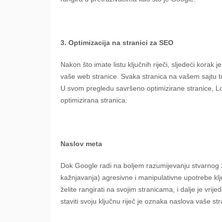
3. Optimizacija na stranici za SEO
Nakon što imate listu ključnih riječi, sljedeći korak j
vaše web stranice. Svaka stranica na vašem sajtu tr
U svom pregledu savršeno optimizirane stranice, Loka
optimizirana stranica:
Naslov meta
Dok Google radi na boljem razumijevanju stvarnog z
kažnjavanja) agresivne i manipulativne upotrebe klju
želite rangirati na svojim stranicama, i dalje je vri
staviti svoju ključnu riječ je oznaka naslova vaše str