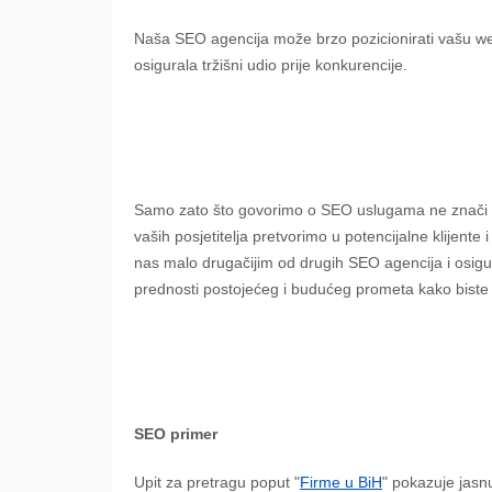
Naša SEO agencija može brzo pozicionirati vašu we
osigurala tržišni udio prije konkurencije.
Samo zato što govorimo o SEO uslugama ne znači da j
vaših posjetitelja pretvorimo u potencijalne klijente 
nas malo drugačijim od drugih SEO agencija i osigur
prednosti postojećeg i budućeg prometa kako biste
SEO primer
Upit za pretragu poput "
Firme u BiH
" pokazuje jasn