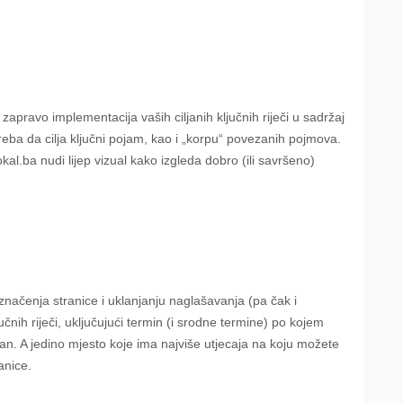
e zapravo implementacija vaših ciljanih ključnih riječi u sadržaj
eba da cilja ključni pojam, kao i „korpu“ povezanih pojmova.
l.ba nudi lijep vizual kako izgleda dobro (ili savršeno)
načenja stranice i uklanjanju naglašavanja (pa čak i
čnih riječi, uključujući termin (i srodne termine) po kojem
jedan. A jedino mjesto koje ima najviše utjecaja na koju možete
anice.