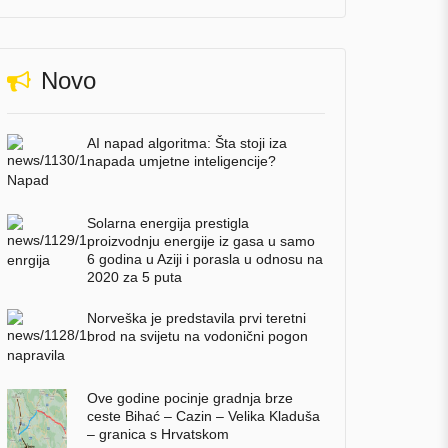
Novo
AI napad algoritma: Šta stoji iza
napada umjetne inteligencije?
Solarna energija prestigla
proizvodnju energije iz gasa u samo
6 godina u Aziji i porasla u odnosu na
2020 za 5 puta
Norveška je predstavila prvi teretni
brod na svijetu na vodonični pogon
Ove godine pocinje gradnja brze
ceste Bihać – Cazin – Velika Kladuša
– granica s Hrvatskom