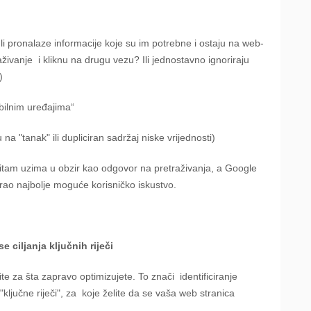
 li pronalaze informacije koje su im potrebne i ostaju na web-
aživanje
i kliknu na drugu vezu? Ili jednostavno ignoriraju
)
bilnim uređajima“
a "tanak" ili dupliciran sadržaj niske vrijednosti)
ritam uzima u obzir kao odgovor na pretraživanja, a Google
urao najbolje moguće korisničko iskustvo.
e ciljanja ključnih riječi
ite za šta zapravo optimizujete. To znači
identificiranje
ključne riječi", za
koje želite da se vaša web stranica