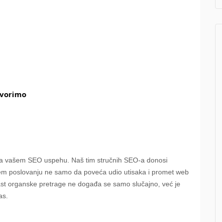
ovorimo
na vašem SEO uspehu. Naš tim stručnih SEO-a donosi
šem poslovanju ne samo da poveća udio utisaka i promet web
rast organske pretrage ne događa se samo slučajno, već je
as.