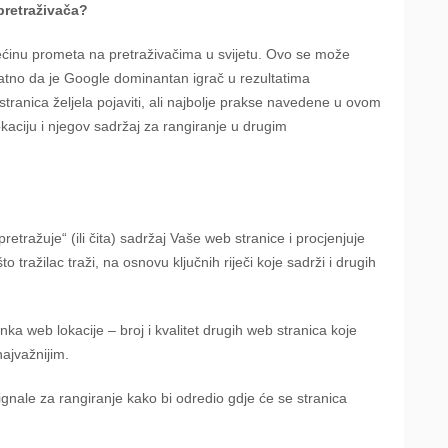
pretraživača?
ćinu prometa na pretraživačima u svijetu. Ovo se može
rovatno da je Google dominantan igrač u rezultatima
stranica željela pojaviti, ali najbolje prakse navedene u ovom
aciju i njegov sadržaj za rangiranje u drugim
etražuje“ (ili čita) sadržaj Vaše web stranice i procjenjuje
to tražilac traži, na osnovu ključnih riječi koje sadrži i drugih
linka web lokacije – broj i kvalitet drugih web stranica koje
najvažnijim.
gnale za rangiranje kako bi odredio gdje će se stranica