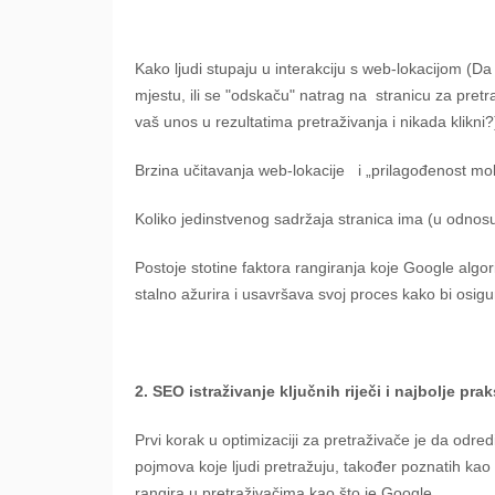
Kako ljudi stupaju u interakciju s web-lokacijom (Da
mjestu, ili se "odskaču" natrag na
stranicu za pretr
vaš unos u rezultatima pretraživanja i nikada klikni?
Brzina učitavanja web-lokacije
i „prilagođenost mo
Koliko jedinstvenog sadržaja stranica ima (u odnosu n
Postoje stotine faktora rangiranja koje Google algo
stalno ažurira i usavršava svoj proces kako bi osig
2. SEO istraživanje ključnih riječi i najbolje praks
Prvi korak u optimizaciji za pretraživače je da odred
pojmova koje ljudi pretražuju, također poznatih kao "
rangira u pretraživačima kao što je Google.